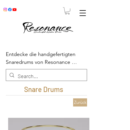
Entdecke die handgefertigten 
Snaredrums von Resonance 
Drums. Jede Snare Drum  wird mit 
Leidenschaft handgefertigt, um dir 
unvergleichlichen Sound, höchste 
Snare Drums
Präzision und atemberaubende 
Ästhetik zu bieten.
Zurück