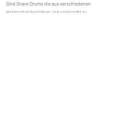
Sind Snare Drums die aus verschiedenen
Holzsorten bestehen und senkrecht zu
einander verleimt werden. Alle Snare
Drums der Splitter Serie sind Unikate.
zur Auswahl
Resonance Drums
Reinenstrasse 3
8965 Berikon
Schweiz