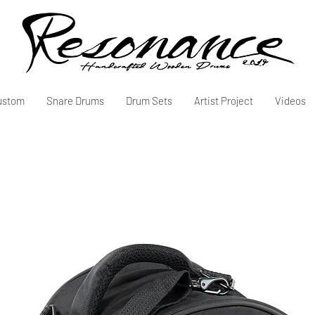
ustom
Snare Drums
Drum Sets
Artist Project
Videos