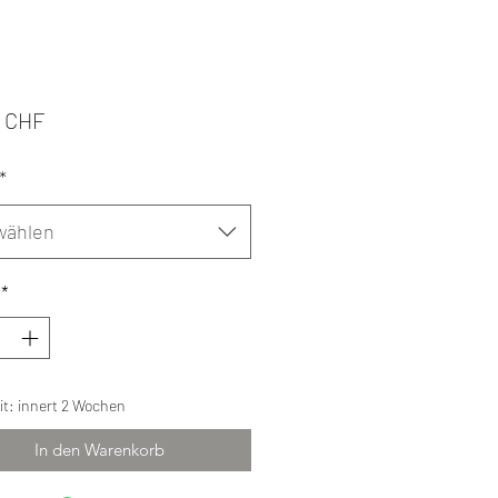
Preis
0 CHF
*
wählen
*
eit: innert 2 Wochen
In den Warenkorb