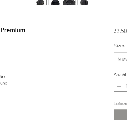
 Premium
32,5
Sizes
Aus
Anzahl
ärkt
rung
Lieferz