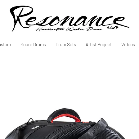
ustom
Snare Drums
Drum Sets
Artist Project
Videos