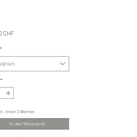
Preis
0 CHF
*
wählen
*
eit: innert 2 Wochen
In den Warenkorb