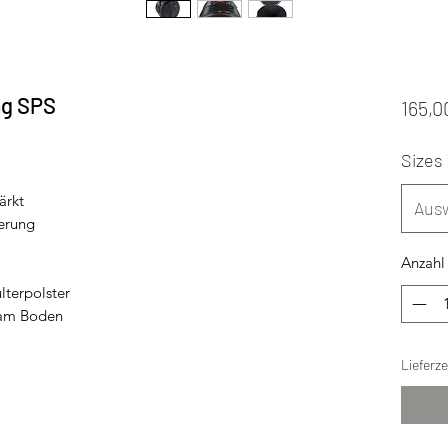
g SPS
165,0
Sizes
ärkt
Aus
erung
Anzahl
lterpolster
 am Boden
Lieferz